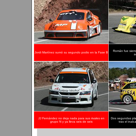
Román fue siempr
Jordi Martínez sumó su segundo podio en la Fase B
a
JJ Fernández no deja nada para sus rivales en
Dos segundas pla
grupo N y ya lleva seis de seis
tras el ina