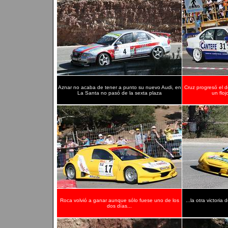
Aznar no acaba de tener a punto su nuevo Audi, en
Cruz progresó el 
La Santa no pasó de la sexta plaza
un flo
Roca volvió a ganar aunque sólo fuese uno de los
...la otra victori
dos días...