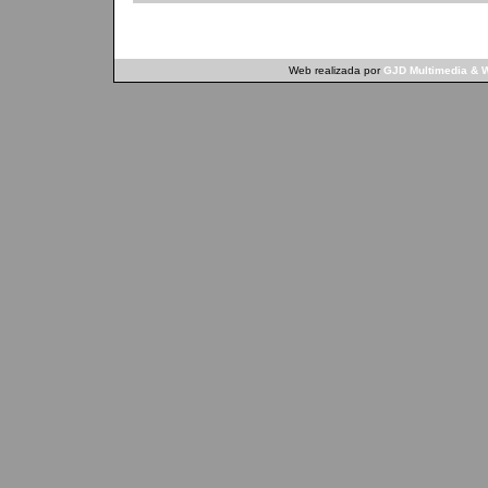
Web realizada por
GJD Multimedia & W