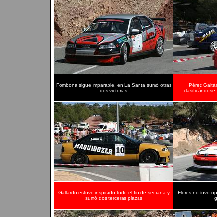
Fombona sigue imparable, en La Santa sumó otras
Pérez Gaitán
dos victorias
clasificándos
Gallardo estuvo inspirado todo el fin de semana y
Flores no tuvo opc
sumó dos terceras plazas
g