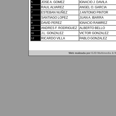
JOSE A. GOMEZ
IGNACIO J. DAVILA
5
RAUL ALVAREZ
ANGEL O. GARCIA
6
ESTEBAN NUÑEZ
J.ANTONIO PINTOR
7
SANTIAGO LOPEZ
JUAN A. IBARRA
8
DAVID PEREZ
IGNACIO RAMIREZ
9
ANDRES F. RODRIGUEZ
ALBERTO BELLO
10
J.L. GONZALEZ
VICTOR GONZALEZ
11
RICARDO VILLA
PABLO GONZALEZ
12
Web realizada por
GJD Multimedia & W