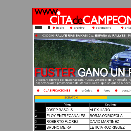
inicio
archivo
calendario
enl
03|06|06
RALLYE RÍAS BAIXAS| Cto. ESPAÑA de RALLYES| 4
Victoria y liderato del nacional para Fuster, vencedor de un extraño 
espectaculares prestaciones de Manuel Rueda, que se quedó a pocos s
CLASIFICACIONES
crónica
fotos
postal
SCRATCH
Pos
Piloto
Copiloto
JOSEP BASOLS
ALEX HARO
1
ELOY ENTRECANALES
BORJA ODRIOZOLA
2
ROBERTO FLOREZ
DAVID MARTINEZ
3
BRUNO MEIRA
LETICIA RODRIGUEZ
4