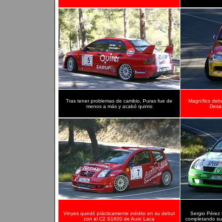
Tras tener problemas de cambio, Puras fue de
Magnífico deb
menos a más y acabó quinto
Desa
Vinyes quedó prácticamente inédito en su debut
Sergio Pérez 
con el C2 S1600 de Auto Laca
completando su p