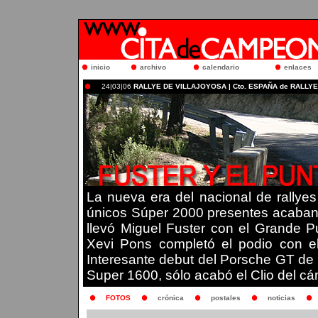
inicio
archivo
calendario
enlaces
24|03|06
RALLYE DE VILLAJOYOSA | Cto. ESPAÑA de RALLYE
La nueva era del nacional de rallyes 
únicos Súper 2000 presentes acabando
llevó Miguel Fuster con el Grande P
Xevi Pons completó el podio con e
Interesante debut del Porsche GT de
Super 1600, sólo acabó el Clio del cán
FOTOS
crónica
postales
noticias