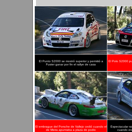
El Punto S2000 se mostró superior y permitió a
El Polo S2000 pu
Fuster ganar por fin el rallye de casa
El embrague del Porsche de Vallejo cedió cuando el
Espectacular ra
de Meira apuntaba a plaza de podio
cuando era