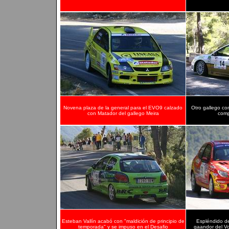
Novena plaza de la general para el EVO9 calzado
Otro gallego co
con Matador del gallego Meira
comp
Esteban Vallín acabó con "maldición de principio de
Espléndido de
temporada" y se impuso en el Desafio
gaandor del Vo