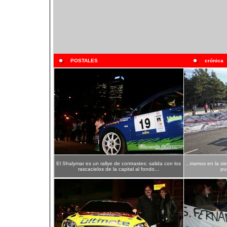
POSTALES
crónica
El Shalymar es un rallye de contrastes: salida con los
...tramos en la si
rascacielos de la capital al fondo...
pur