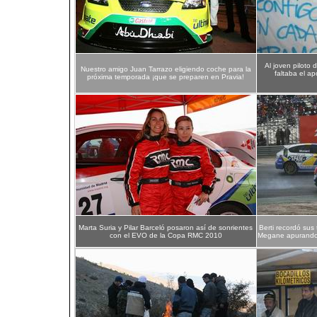
Al joven piloto
Nuestro amigo Juan Tarrazo eligiendo coche para la
faltaba el ap
próxima temporada ¡que se preparen en Pravia!
Marta Suria y Pilar Barceló posaron así de sonrientes
Berti recordó sus
con el EVO de la Copa RMC 2010
Megane apurando 