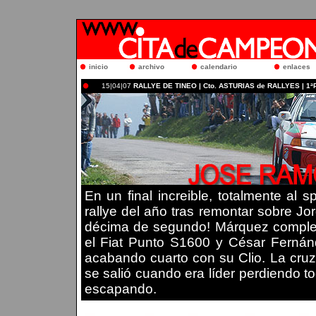
inicio
archivo
calendario
enlaces
15|04|07
RALLYE DE TINEO | Cto. ASTURIAS de RALLYES | 1
En un final increible, totalmente al 
rallye del año tras remontar sobre Jor
décima de segundo! Márquez completó
el Fiat Punto S1600 y César Fernánde
acabando cuarto con su Clio. La cruz
se salió cuando era líder perdiendo t
escapando.