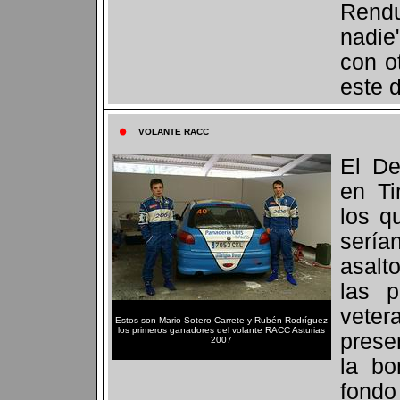
Rendu
nadie
con o
este d
VOLANTE RACC
El De
en Ti
los q
sería
asalto
las p
vete
Estos son Mario Sotero Carrete y Rubén Rodríguez
los primeros ganadores del volante RACC Asturias
prese
2007
la b
fondo