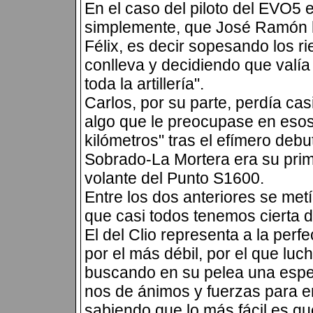
En el caso del piloto del EVO5 
simplemente, que José Ramón ha
Félix, es decir sopesando los r
conlleva y decidiendo que valí
toda la artillería".
Carlos, por su parte, perdía c
algo que le preocupase en eso
kilómetros" tras el efímero debu
Sobrado-La Mortera era su prim
volante del Punto S1600.
Entre los dos anteriores se met
que casi todos tenemos cierta 
El del Clio representa a la per
por el más débil, por el que l
buscando en su pelea una espec
nos de ánimos y fuerzas para en
sabiendo que lo más fácil es q