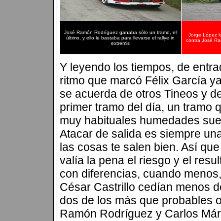
José Ramón Rodríguez ganaba sólo un tramo, el
Jorge López lu
último, y ello le bastaba para llevarse el rallye in
contra José R
extremis
Y leyendo los tiempos, de entrad
ritmo que marcó Félix García y
se acuerda de otros Tineos y de
primer tramo del día, un tramo 
muy habituales humedades suel
Atacar de salida es siempre una
las cosas te salen bien. Así que
valía la pena el riesgo y el res
con diferencias, cuando menos, 
César Castrillo cedían menos d
dos de los más que probables o
Ramón Rodríguez y Carlos Már