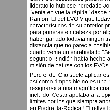
liderato lo hubiese heredado Jor
"venía en vuelta rápida" desde
Ramón. El del EVO V que todaví
característicos de su anterior p
para ponerse en cabeza por al
haber ganado todavía ningún tr
distancia que no parecía posibl
cuarto venía un enrabietado "San
segundo Rindión había hecho 
misión de batirse con los EVOs.
Pero el del Clio suele aplicar e
así como "imposible no es una p
resignarse a una magnífica cuar
incluido, César apelaba a la é
límites por los que siempre and
en Piedrafita-Rodical! El rallye 