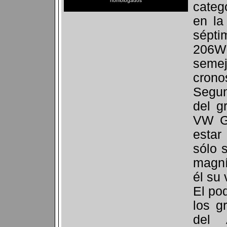
homologados
categ
en la
sépt
206W
seme
crono
Segu
del g
VW G
esta
sólo 
magní
él su 
El pod
los g
del 