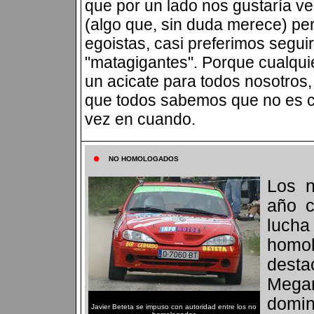
que por un lado nos gustaría v
(algo que, sin duda merece) per
egoistas, casi preferimos segui
"matagigantes". Porque cualqui
un acicate para todos nosotros
que todos sabemos que no es ci
vez en cuando.
NO HOMOLOGADOS
Los 
año c
lucha
homo
dest
Mega
domi
Javier Beteta se impuso con autoridad entre los no