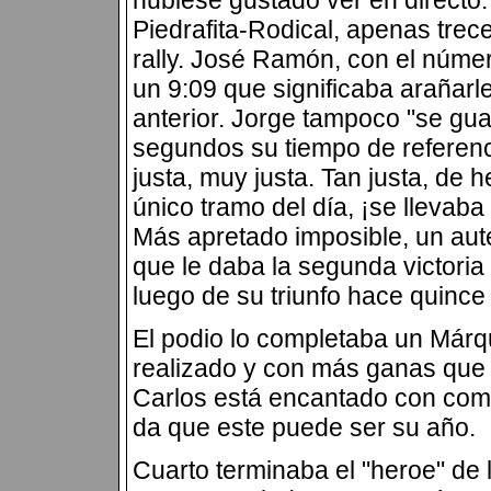
hubiese gustado ver en directo
Piedrafita-Rodical, apenas trece
rally. José Ramón, con el núme
un 9:09 que significaba arañar
anterior. Jorge tampoco "se gu
segundos su tiempo de referenci
justa, muy justa. Tan justa, d
único tramo del día, ¡se llevab
Más apretado imposible, un autén
que le daba la segunda victoria
luego de su triunfo hace quince d
El podio lo completaba un Márq
realizado y con más ganas que 
Carlos está encantado con com
da que este puede ser su año.
Cuarto terminaba el "heroe" de 