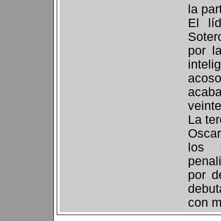
la par
El lí
Soter
por l
intel
acoso
acaba
veint
La te
Osca
los 
penal
por d
debut
con m