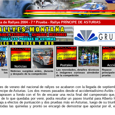
 de Rallyes 2004 - 7 ª Prueba - Rallye PRÍNCIPE DE ASTURIAS
 fotos
Las novedades, detalles técnicos
Repaso 
Noticias surgidas antes, durante
s los
e imágenes curiosas alrededor
principal
y después de la competición
de la competición
prueba
s de verano del nacional de rallyes se acabaron con la llegada de septiemb
ríncipe de Asturias. Los dos meses pasados desde el accidentadísimo Avilés s
aprasen a fondo con el fin de encarar una recta final del campeonato que
 y de lo que quedaba por venir, podía resultar un paseo triunfal para Alberto
ja a efectos de puntuación y dos pruebas más en Asturias, luego de su triunfo
todas las quinielas y pronto se encargó de demostrar que apostar por él, e