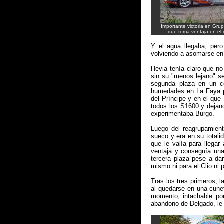
Importante victoria en Gru
que toma ventaja en el
Y el agua llegaba, per
volviendo a asomarse en 
Hevia tenía claro que no
sin su "menos lejano" se
segunda plaza en un ce
humedades en La Faya pa
del Príncipe y en el qu
todos los S1600 y dejan
experimentaba Burgo.
Luego del reagrupamient
sueco y era en su totalid
que le valía para llega
ventaja y conseguía una
tercera plaza pese a da
mismo ni para el Clio ni 
Tras los tres primeros, 
al quedarse en una cuneta
momento, intachable por
abandono de Delgado, le 