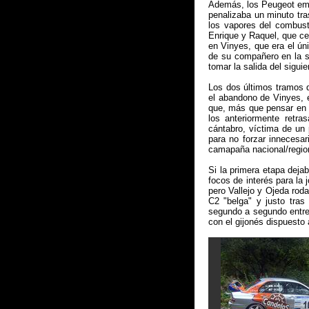
Además, los Peugeot emp
penalizaba un minuto tra
los vapores del combust
Enrique y Raquel, que c
en Vinyes, que era el ún
de su compañero en la s
tomar la salida del siguie
Los dos últimos tramos d
el abandono de Vinyes, 
que, más que pensar en 
los anteriormente retr
cántabro, víctima de un
para no forzar innecesa
camapaña nacional/region
Si la primera etapa dejab
focos de interés para la
pero Vallejo y Ojeda roda
C2 "belga" y justo tras
segundo a segundo entre 
con el gijonés dispuesto 