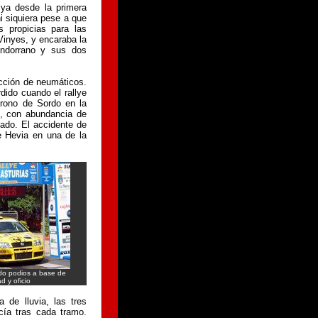
, ya desde la primera
i siquiera pese a que
 propicias para las
inyes, y encaraba la
andorrano y sus dos
ección de neumáticos.
dido cuando el rallye
rono de Sordo en la
n, con abundancia de
ado. El accidente de
de Hevia en una de la
do podios a base de
d y oficio
 de lluvia, las tres
cía tras cada tramo.