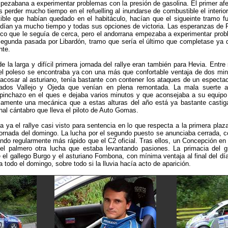
ezabana a experimentar problemas con la presión de gasolina. El primer afe
s perder mucho tiempo en el refuelling al inundarse de combustible el interi
ible que habían quedado en el habitáculo, hacían que el sigueinte tramo fu
edían ya mucho tiempo y todas sus opciones de victoria. Las esperanzas de 
ico que le seguía de cerca, pero el andorrana empezaba a experimentar prob
egunda pasada por Libardón, tramo que sería el último que completase ya q
nte.
e la larga y difícil primera jornada del rallye eran también para Hevia. Entr
el poleso se encontraba ya con una más que confortable ventaja de dos min
acosar al asturiano, tenía bastante con contener los ataques de un especta
asados Vallejo y Ojeda que venían en plena remontada. La mala suerte a
 pinchazo en el ques e dejaba varios minutos y que aconsejaba a su equipo
riamente una mecánica que a estas alturas del año está ya bastante castiga
al cántabro que lleva el piloto de Auto Gomas.
a ya el rallye casi visto para sentencia en lo que respecta a la primera plaza
 jornada del domingo. La lucha por el segundo puesto se anunciaba cerrada, c
ndo regularmente más rápido que el C2 oficial. Tras ellos, un Concepción en t
 el palmero otra lucha que estaba levantando pasiones. La primacia del 
el gallego Burgo y el asturiano Fombona, con mínima ventaja al final del día
a todo el domingo, sobre todo si la lluvia hacía acto de aparición.