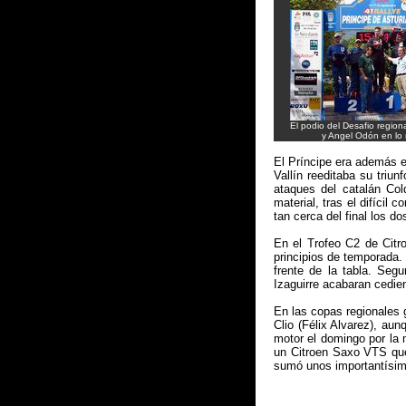
El podio del Desafio region
y Angel Odón en lo 
El Príncipe era además e
Vallín reeditaba su triu
ataques del catalán Col
material, tras el difícil
tan cerca del final los d
En el Trofeo C2 de Citro
principios de temporada.
frente de la tabla. Se
Izaguirre acabaran cedie
En las copas regionales g
Clio (Félix Alvarez), au
motor el domingo por la 
un Citroen Saxo VTS que
sumó unos importantísimo