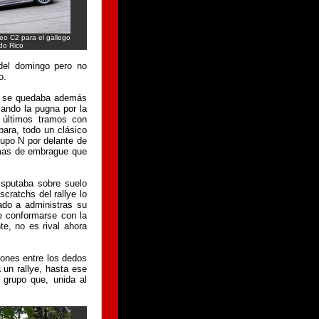
eo C2 para el gallego
do Rico
del domingo pero no
o.
r y se quedaba además
jando la pugna por la
 últimos tramos con
ara, todo un clásico
upo N por delante de
emas de embrague que
isputaba sobre suelo
cratchs del rallye lo
ado a administras su
e conformarse con la
e, no es rival ahora
jones entre los dedos
 un rallye, hasta ese
 grupo que, unida al