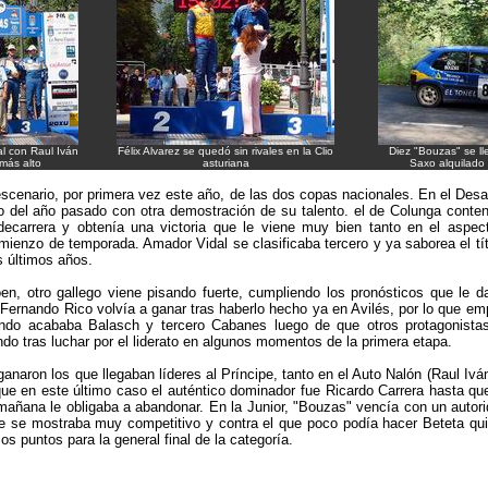
al con Raul Iván
Félix Alvarez se quedó sin rivales en la Clio
Diez "Bouzas" se ll
más alto
asturiana
Saxo alquilado 
scenario, por primera vez este año, de las dos copas nacionales. En el Des
nfo del año pasado con otra demostración de su talento. el de Colunga conte
decarrera y obtenía una victoria que le viene muy bien tanto en el aspe
 comienzo de temporada. Amador Vidal se clasificaba tercero y ya saborea el t
os últimos años.
en, otro gallego viene pisando fuerte, cumpliendo los pronósticos que le 
 Fernando Rico volvía a ganar tras haberlo hecho ya en Avilés, por lo que em
gundo acababa Balasch y tercero Cabanes luego de que otros protagonist
ndo tras luchar por el liderato en algunos momentos de la primera etapa.
anaron los que llegaban líderes al Príncipe, tanto en el Auto Nalón (Raul Ivá
nque en este último caso el auténtico dominador fue Ricardo Carrera hasta que
mañana le obligaba a abandonar. En la Junior, "Bouzas" vencía con un autor
 se mostraba muy competitivo y contra el que poco podía hacer Beteta qui
s puntos para la general final de la categoría.