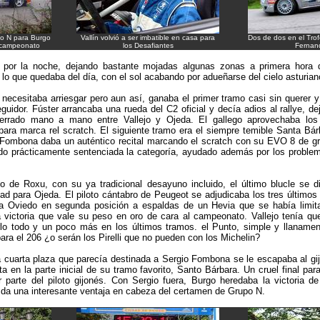
po N para Burgo
Vallín volvió a ser imbatible en casa para
Dos de dos en el Trof
 campeonato
los Desafiantes
Fernan
o por la noche, dejando bastante mojadas algunas zonas a primera hora 
lo que quedaba del día, con el sol acabando por adueñarse del cielo asturian
 necesitaba arriesgar pero aun así, ganaba el primer tramo casi sin quere
guidor. Fúster arrancaba una rueda del C2 oficial y decía adios al rallye, de
rrado mano a mano entre Vallejo y Ojeda. El gallego aprovechaba los
ra marca rel scratch. El siguiente tramo era el siempre temible Santa Bárb
e Fombona daba un auténtico recital marcando el scratch con su EVO 8 de gr
do prácticamente sentenciada la categoría, ayudado además por los probl
o de Roxu, con su ya tradicional desayuno incluido, el último blucle se d
ad para Ojeda. El piloto cántabro de Peugeot se adjudicaba los tres últimos s
r a Oviedo en segunda posición a espaldas de un Hevia que se había limit
 victoria que vale su peso en oro de cara al campeonato. Vallejo tenía qu
rlo todo y un poco más en los últimos tramos. el Punto, simple y llanament
para el 206 ¿o serán los Pirelli que no pueden con los Michelin?
la cuarta plaza que parecía destinada a Sergio Fombona se le escapaba al gi
 en la parte inicial de su tramo favorito, Santo Bárbara. Un cruel final para
 parte del piloto gijonés. Con Sergio fuera, Burgo heredaba la victoria de
da una interesante ventaja en cabeza del certamen de Grupo N.