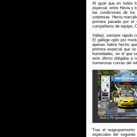
Al igual que en todos lo
especial, entre Hevia y 
las condiciones de los
sorpresas. Hevia marcab
primera pasada por el 
compañeros de equipo, Oj
Vallejo, siempre rápido 
El gallego optó por mont
apenas había hecho que
primera especial que no
humedades, en el que se
este último obligaba a n
numerosas curvas del ret
Berti y Pin ganadores y 
Tras el reagrupamiento 
especiales del segundo 