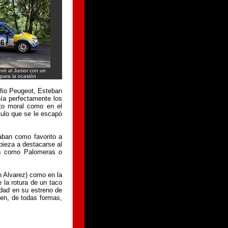
evó al Junior con un
para la ocasión
afio Peugeot, Esteban
nía perfectamente los
cto moral como en el
ítulo que se le escapó
daban como favorito a
pieza a destacarse al
as como Palomeras o
n Alvarez) como en la
 la rotura de un taco
idad en su estreno de
en, de todas formas,