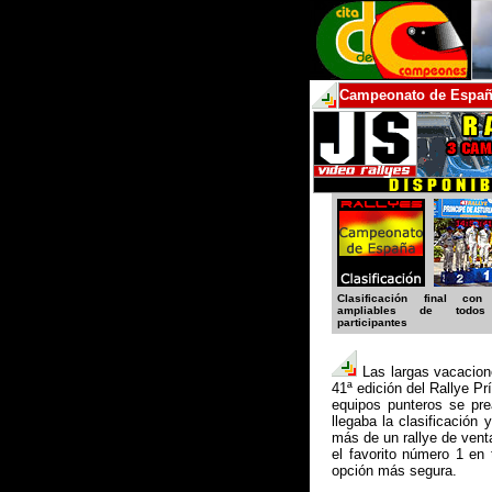
Campeonato de España
Clasificación final con
ampliables de todo
participantes
Las largas vacacione
41ª edición del Rallye P
equipos punteros se pre
llegaba la clasificación
más de un rallye de venta
el favorito número 1 en 
opción más segura.