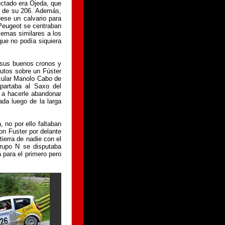
ctado era Ojeda, que
or de su 206. Además,
ese un calvario para
Peugeot se centraban
lemas similares a los
ue no podía siquiera
e sus buenos cronos y
utos sobre un Fúster
cular Manolo Cabo de
partaba al Saxo del
 a hacerle abandonar
da luego de la larga
, no por ello faltaban
on Fuster por delante
ierra de nadie con el
grupo N se disputaba
 para el primero pero