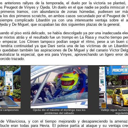
s anteriores rallyes de la temporada, el duelo por la victoria se planteó
los Peugeot de Vinyes y Ojeda. Un duelo en el que nadie se podía inmiscuir n
 primeros tramos, con abundancia de zonas húmedas, pudiesen ser más
a los dos primeros scratchs, en ambos casos secundado por el Peugeot de V
siempre complicado Libardón ya con una interesante ventaja sobre el 
eda y De Miguel, que ocupaban las dos siguientes plazas de la general.
cuando el piso está delicado, se había descolgado ya por una inadecuada el
ar mixtos atrás y el resultado fue un trompo en La Rasa y mucho tiempo per
 empezar. Los Citroen tampoco podían seguir el ritmo, pese a un buen c
 tendría continuidad ya que Dani sería una de las víctimas de un Libardó
 quedaban también las aspiraciones de De Miguel y del canario Víctor Delg
eutralizar la especial, que era para Vinyes, aprovechando un ligero error 
orcido trazado.
casi campeones
Ojeda dio el máximo el domingo tras los
Vallejo sigue suman
problemas del sábado
regularida
de Villaviciosa, y con el tiempo mejorando y desapareciendo la amenaza
bucle eran todas para Hevia. El polese partía al ataque y su ventaja cre