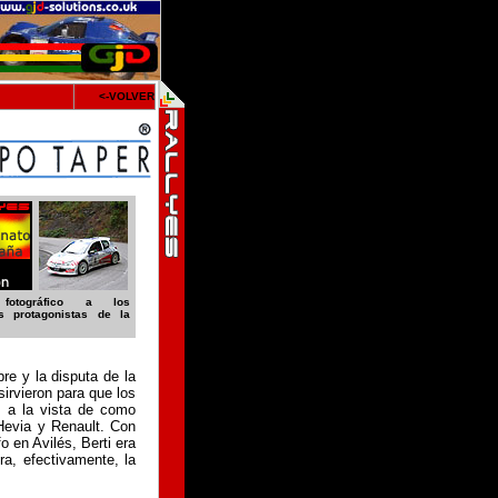
<-VOLVER
fotográfico a los
es protagonistas de la
re y la disputa de la
irvieron para que los
, a la vista de como
 Hevia y Renault. Con
 en Avilés, Berti era
ra, efectivamente, la