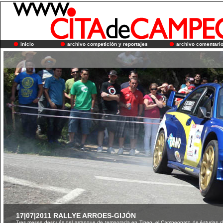
inicio
archivo competición y reportajes
archivo comentari
17|07|2011 RALLYE ARROES-GIJÓN
Tres meses después del arranque de temporada en Tineo, el Campeonato de Asturias de 