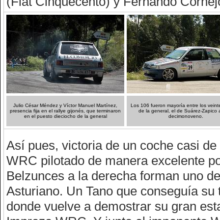
(Fiat Cinquecento) y Fernando Cornej
Julio César Méndez y Víctor Manuel Martínez,
Los 106 fueron mayoría entre los veint
presencia fija en el rallye gijonés, que terminaron
de la general, el de Suárez-Zapico
en el puesto dieciocho de la general
decimonoveno.
Así pues, victoria de un coche casi d
WRC pilotado de manera excelente po
Belzunces a la derecha forman uno de 
Asturiano. Un Tano que conseguía su te
donde vuelve a demostrar su gran esta