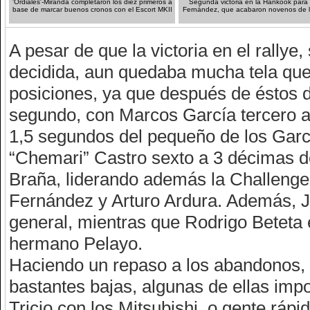
'Ordiales'-Miranda completaron los diez primeros a
Segunda victoria en la Hankook para
base de marcar buenos cronos con el Escort MKII
Fernández, que acabaron novenos de l
A pesar de que la victoria en el rallye
decidida, aun quedaba mucha tela que 
posiciones, ya que después de éstos 
segundo, con Marcos García tercero a
1,5 segundos del pequeño de los Garcí
“Chemari” Castro sexto a 3 décimas
Braña, liderando además la Challeng
Fernández y Arturo Ardura. Además, Ju
general, mientras que Rodrigo Beteta 
hermano Pelayo.
Haciendo un repaso a los abandonos, a
bastantes bajas, algunas de ellas imp
Tricio con los Mitsubishi, o gente rá