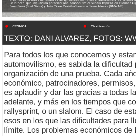
Belzunces, que impusieron por tercer año consecutivo el Subaru Impreza en el Arroes-Gij
Juan Ferro (Ford Sierra) y Julio César Castrillo-Francisco Javier Alvarez (BMW M3).
CRONICA
Clasificación
TEXTO: DANI ALVAREZ, FOTOS:
WW
Para todos los que conocemos y estam
automovilismo, es sabida la dificultad
organización de una prueba. Cada año
económico, patrocinadores, permisos,
es aplaudir y dar las gracias a todas
adelante, y más en los tiempos que cor
rallysprint, o un slalom. El caso de es
esos en los que las dificultades para l
límite. Los problemas económicos de 