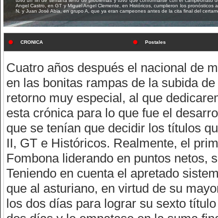
tuvo un fin de semana lleno de problemas y tuvo que conformarse con el campeonato de A2
Angel Castro, en GT y Miguel Angel Clemente, en Históricos, cumplieron los pronósticos 
N, y Juan José Abia, en grupo A, que ya eran campeones antes de la cita final del certam
CRONICA
Postales
Cuatro años después el nacional de mo
en las bonitas rampas de la subida de
retorno muy especial, al que dedicare
esta crónica para lo que fue el desarr
que se tenían que decidir los títulos q
II, GT e Históricos. Realmente, el pri
Fombona liderando en puntos netos, s
Teniendo en cuenta el apretado sistema
que al asturiano, en virtud de su mayo
los dos días para lograr su sexto títu