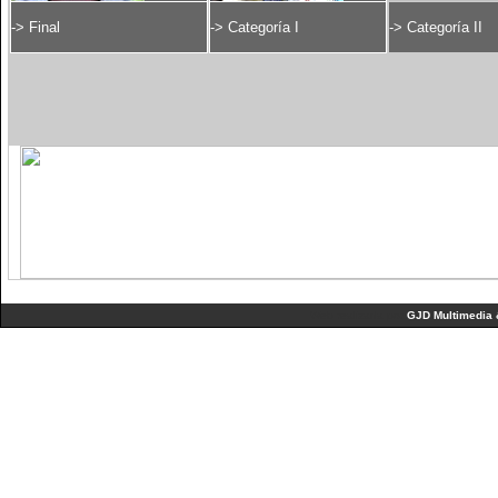
-> Final
-> Categoría I
-> Categoría II
Web realizada por
GJD Multimedia 