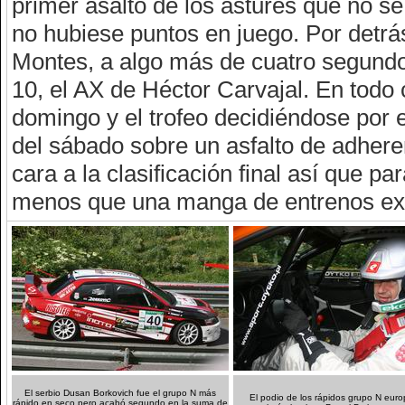
primer asalto de los astures que no s
no hubiese puntos en juego. Por detrás
Montes, a algo más de cuatro segundo
10, el AX de Héctor Carvajal. En todo
domingo y el trofeo decidiéndose por e
del sábado sobre un asfalto de adher
cara a la clasificación final así que pa
menos que una manga de entrenos ext
El serbio Dusan Borkovich fue el grupo N más
El podio de los rápidos grupo N euro
rápido en seco pero acabó segundo en la suma de