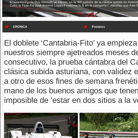
El luxemburgués Guy Demuth se impuso en la 40ª edición de la clásica subida de Arrion
Cabo la Fase A y José Antonio López-Fombona la B en la categoría I, mientras que Aritz 
CRONICA
Postales
El doblete ‘Cantabria-Fito’ ya empiez
nuestros siempre ajetreados meses de
consecutivo, la prueba cántabra del C
clásica subida asturiana, con validez
a otro de esos fines de semana frenéti
mano de los buenos amigos que tenem
imposible de ‘estar en dos sitios a la v