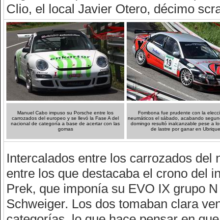
Clio, el local Javier Otero, décimo sc
Manuel Cabo impuso su Porsche entre los
Fombona fue prudente con la elecc
carrozados del europeo y se llevó la Fase A del
neumáticos el sábado, acabando segund
nacional de categoría a base de acertar con las
domingo resultó inalcanzable pese a los
gomas
de lastre por ganar en Ubriqu
Intercalados entre los carrozados del 
entre los que destacaba el crono del 
Prek, que imponía su EVO IX grupo N 
Schweiger. Los dos tomaban clara vent
categorías, lo que hace pensar en que