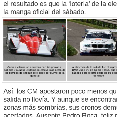
el resultado es que la ‘lotería’ de la
la manga oficial del sábado.
Andrés Vilariño se equivocó con las gomas el
La atracción de la subida fue el impre
sábado y aunque el domingo estuvo más cerca de
BMW Judd V8 de Georg Plasa, que su
los tiempos de cabeza sólo pudo ser quinto de la
sábado pero mostró parte de su poten
general
domingo
Así, los CM apostaron poco menos que 
salida no llovía. Y aunque se encontr
zonas más sombrías, sus cronos demu
acertados. Ausente Pedro Roca, feliz p