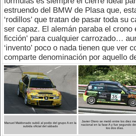
fórmulas es siempre el cierre ideal par
estruendo del BMW de Plasa que, esta 
‘rodillos’ que tratan de pasar toda su 
ser capaz. El alemán paraba el crono e
ficción’ para cualquier carrozado… a
‘invento’ poco o nada tienen que ver 
comparte denominación por aquello del
Javier Otero se metió entre los diez me
Manuel Maldonado subió al podio del grupo A en la
nacional en la fase A y fue segundo de
subida oficial del sábado
los dos días.