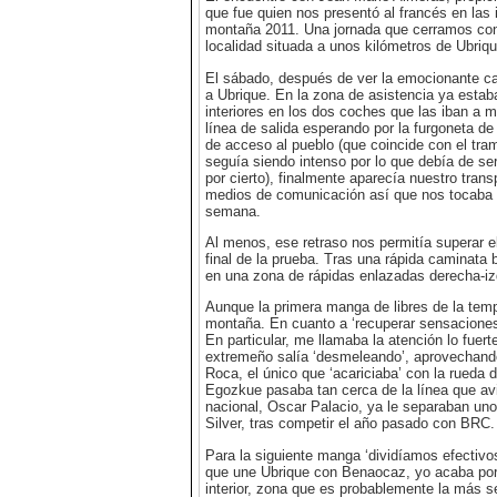
que fue quien nos presentó al francés en las 
montaña 2011. Una jornada que cerramos con 
localidad situada a unos kilómetros de Ubriqu
El sábado, después de ver la emocionante cal
a Ubrique. En la zona de asistencia ya estab
interiores en los dos coches que las iban a 
línea de salida esperando por la furgoneta de 
de acceso al pueblo (que coincide con el tram
seguía siendo intenso por lo que debía de ser
por cierto), finalmente aparecía nuestro tra
medios de comunicación así que nos tocaba ‘sp
semana.
Al menos, ese retraso nos permitía superar el
final de la prueba. Tras una rápida caminata
en una zona de rápidas enlazadas derecha-iz
Aunque la primera manga de libres de la temp
montaña. En cuanto a ‘recuperar sensaciones’
En particular, me llamaba la atención lo fuer
extremeño salía ‘desmeleando’, aprovechando 
Roca, el único que ‘acariciaba’ con la rueda d
Egozkue pasaba tan cerca de la línea que avis
nacional, Oscar Palacio, ya le separaban uno
Silver, tras competir el año pasado con BRC.
Para la siguiente manga ‘dividíamos efectivos’
que une Ubrique con Benaocaz, yo acaba por 
interior, zona que es probablemente la más 