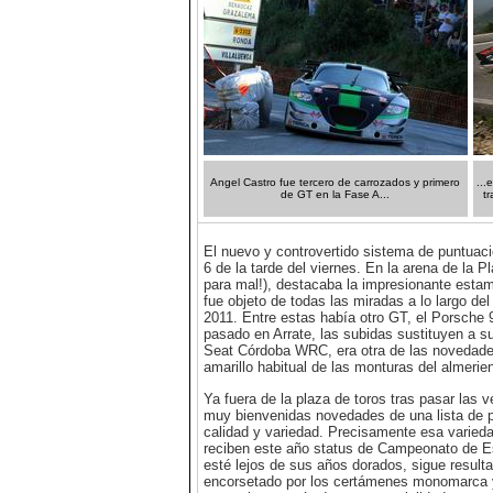
Angel Castro fue tercero de carrozados y primero
...
de GT en la Fase A...
t
El nuevo y controvertido sistema de puntuac
6 de la tarde del viernes. En la arena de la 
para mal!), destacaba la impresionante estam
fue objeto de todas las miradas a lo largo d
2011. Entre estas había otro GT, el Porsche 
pasado en Arrate, las subidas sustituyen a su 
Seat Córdoba WRC, era otra de las novedades
amarillo habitual de las monturas del almeri
Ya fuera de la plaza de toros tras pasar las v
muy bienvenidas novedades de una lista de p
calidad y variedad. Precisamente esa varied
reciben este año status de Campeonato de Es
esté lejos de sus años dorados, sigue result
encorsetado por los certámenes monomarca y 