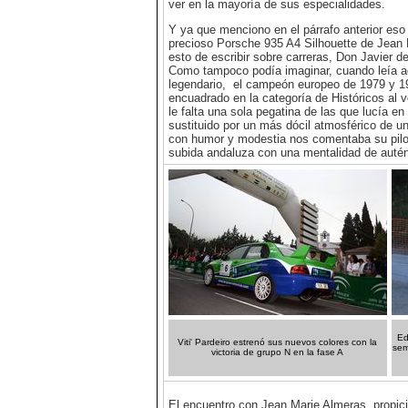
ver en la mayoría de sus especialidades.
Y ya que menciono en el párrafo anterior eso
precioso Porsche 935 A4 Silhouette de Jean M
esto de escribir sobre carreras, Don Javier d
Como tampoco podía imaginar, cuando leía aqu
legendario, el campeón europeo de 1979 y 198
encuadrado en la categoría de Históricos al 
le falta una sola pegatina de las que lucía e
sustituido por un más dócil atmosférico de u
con humor y modestia nos comentaba su piloto
subida andaluza con una mentalidad de autént
Ed
Viti' Pardeiro estrenó sus nuevos colores con la
sem
victoria de grupo N en la fase A
El encuentro con Jean Marie Almeras, propic