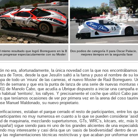
el mismo resultado que logró Borreguero en la B
Dos podios de categoría II para Oscar Palacio,
ras progresar espectacularmente con su Mosler
mejores tiempos en la segunda fase
ión no era, afortunadamente, la única novedad con la que nos encontrábamos
Plaza de Toros, desde la que Jesulín saltó a la fama y puso el nombre de su lo
pa de todo un ‘miura’ de las carreras, el nuevo Mosler de Raúl Borreguero. 
el fin de semana y que era la punta de lanza de una serie de nuevas monturas
911 de Manolo Cabo, que acudía a Ubrique dispuesto a iniciar una campaña en 
habitual ‘territorio’, los rallyes. Y precisamente el coche que utilizó Cabo pa
 que teníamos ocasiones de ver por primera vez en la arena del coso taurino
ense Manuel Maldonado, su nuevo propietario.
erificaciones, estaban el parque cerrado el resto de participantes, entre los 
articipantes no muy numerosa en cuanto a lo que se pueden considerar ‘asid
ad de maquinaria, mezclando superturismos, GTs, WRC’s, kitcars, etc, más l
paña!) sigue siendo para mi uno de los grandes alicientes de una especialid
ando muy interesante y casi diría que un ‘oasis de biodiversidad’ dentro de
las reglamentaciones técnicas restrictivas y que acaban por uniformar eno