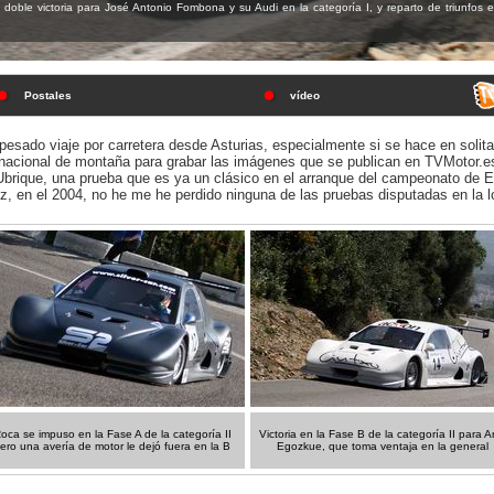
ble victoria para José Antonio Fombona y su Audi en la categoría I, y reparto de triunfos en
Postales
vídeo
pesado viaje por carretera desde Asturias, especialmente si se hace en solit
 nacional de montaña para grabar las imágenes que se publican en TVMotor.e
 Ubrique, una prueba que es ya un clásico en el arranque del campeonato de 
z, en el 2004, no he me he perdido ninguna de las pruebas disputadas en la lo
oca se impuso en la Fase A de la categoría II
Victoria en la Fase B de la categoría II para Ar
ero una avería de motor le dejó fuera en la B
Egozkue, que toma ventaja en la general