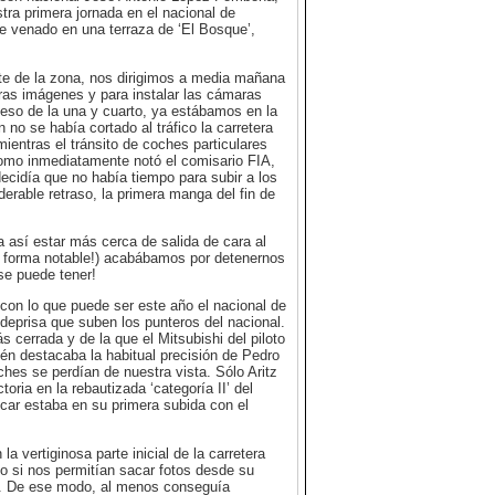
tra primera jornada en el nacional de
e venado en una terraza de ‘El Bosque’,
ite de la zona, nos dirigimos a media mañana
ras imágenes y para instalar las cámaras
 eso de la una y cuarto, ya estábamos en la
 no se había cortado al tráfico la carretera
ientras el tránsito de coches particulares
 como inmediatamente notó el comisario FIA,
ecidía que no había tiempo para subir a los
erable retraso, la primera manga del fin de
a así estar más cerca de salida de cara al
de forma notable!) acabábamos por detenernos
se puede tener!
con lo que puede ser este año el nacional de
deprisa que suben los punteros del nacional.
 cerrada y de la que el Mitsubishi del piloto
én destacaba la habitual precisión de Pedro
oches se perdían de nuestra vista. Sólo Aritz
ria en la rebautizada ‘categoría II’ del
scar estaba en su primera subida con el
a vertiginosa parte inicial de la carretera
 si nos permitían sacar fotos desde su
da. De ese modo, al menos conseguía