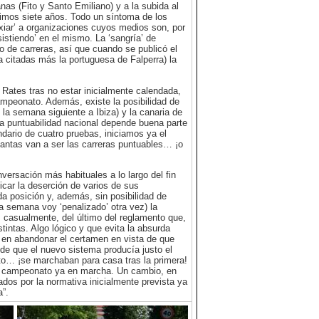
as (Fito y Santo Emiliano) y a la subida al
timos siete años. Todo un síntoma de los
iar’ a organizaciones cuyos medios son, por
stiendo’ en el mismo. La ‘sangría’ de
o de carreras, así que cuando se publicó el
a citadas más la portuguesa de Falperra) la
 Rates tras no estar inicialmente calendada,
campeonato. Además, existe la posibilidad de
la semana siguiente a Ibiza) y la canaria de
la puntuabilidad nacional depende buena parte
endario de cuatro pruebas, iniciamos ya el
antas van a ser las carreras puntuables… ¡o
versación más habituales a lo largo del fin
car la deserción de varios de sus
da posición y, además, sin posibilidad de
 semana voy ‘penalizado’ otra vez) la
a, casualmente, del último del reglamento que,
tintas. Algo lógico y que evita la absurda
 en abandonar el certamen en vista de que
 de que el nuevo sistema producía justo el
ato… ¡se marchaban para casa tras la primera!
n el campeonato ya en marcha. Un cambio, en
iados por la normativa inicialmente prevista ya
”.