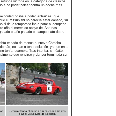
tunda victoria en la categoría de clásicos,
do a no poder pelear contra un coche más
locidad no iba a poder ‘entrar’ así que
nque el Mitsubishi no parecía estar dañado, su
upo N de la temporada iba a parar al campeón
este año el merecido apoyo de ‘Asturias
 ganado el año pasado el campeonato de su
había echado de menos al nuevo Córdoba
emás, no iban a tener solución, ya que en la
no tenía recambio. Tras intentar, sin éxito,
nalmente que rendirse y dar por terminada su
cos
...completando el podio de la categoría los dos
días el Lotus Elan de Noguera