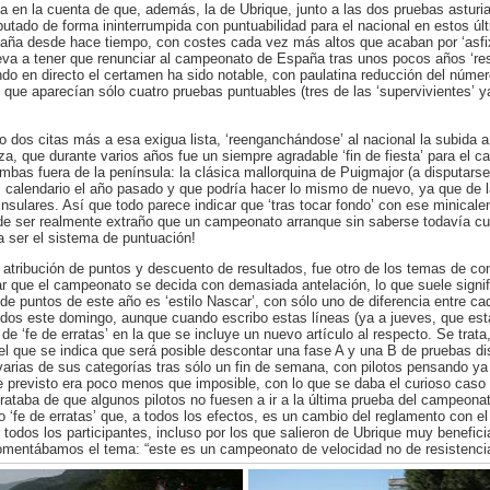
n la cuenta de que, además, la de Ubrique, junto a las dos pruebas asturian
putado de forma ininterrumpida con puntuabilidad para el nacional en estos úl
aña desde hace tiempo, con costes cada vez más altos que acaban por ‘asfix
eva a tener que renunciar al campeonato de España tras unos pocos años ‘resi
do en directo el certamen ha sido notable, con paulatina reducción del númer
 que aparecían sólo cuatro pruebas puntuables (tres de las ‘supervivientes’ y
 dos citas más a esa exigua lista, ‘reenganchándose’ al nacional la subida a
a, que durante varios años fue un siempre agradable ‘fin de fiesta’ para el 
s fuera de la península: la clásica mallorquina de Puigmajor (a disputarse 
l calendario el año pasado y que podría hacer lo mismo de nuevo, ya que de 
 insulares. Así que todo parece indicar que ‘tras tocar fondo’ con ese minical
 de ser realmente extraño que un campeonato arranque sin saberse todavía cu
 a ser el sistema de puntuación!
 atribución de puntos y descuento de resultados, fue otro de los temas de con
r que el campeonato se decida con demasiada antelación, lo que suele signifi
 de puntos de este año es ‘estilo Nascar’, con sólo uno de diferencia entre ca
s este domingo, aunque cuando escribo estas líneas (ya a jueves, que esta
de ‘fe de erratas’ en la que se incluye un nuevo artículo al respecto. Se trat
n el que se indica que será posible descontar una fase A y una B de pruebas dis
arias de sus categorías tras sólo un fin de semana, con pilotos pensando ya
te previsto era poco menos que imposible, con lo que se daba el curioso caso
 trataba de que algunos pilotos no fuesen a ir a la última prueba del campeon
’ o ‘fe de erratas’ que, a todos los efectos, es un cambio del reglamento co
r todos los participantes, incluso por los que salieron de Ubrique muy benefic
omentábamos el tema: “este es un campeonato de velocidad no de resistencia