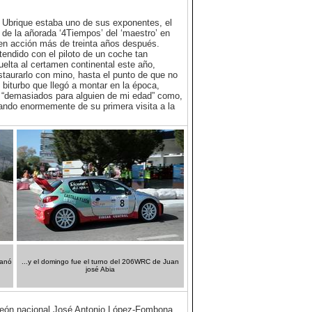
e Ubrique estaba uno de sus exponentes, el
de la añorada ‘4Tiempos’ del ‘maestro’ en
y en acción más de treinta años después.
endido con el piloto de un coche tan
elta al certamen continental este año,
staurarlo con mino, hasta el punto de que no
 biturbo que llegó a montar en la época,
on “demasiados para alguien de mi edad” como,
ando enormemente de su primera visita a la
ganó
...y el domingo fue el turno del 206WRC de Juan
josé Abia
mpeón nacional José Antonio López-Fombona,