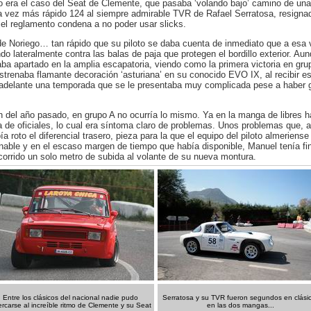
ra el caso del Seat de Clemente, que pasaba ‘volando bajo’ camino de una ro
a vez más rápido 124 al siempre admirable TVR de Rafael Serratosa, resigna
el reglamento condena a no poder usar slicks.
e Noriego… tan rápido que su piloto se daba cuenta de inmediato que a esa ve
o lateralmente contra las balas de paja que protegen el bordillo exterior. Au
daba apartado en la amplia escapatoria, viendo como la primera victoria en gr
o estrenaba flamante decoración ‘asturiana’ en su conocido EVO IX, al recibir 
ar adelante una temporada que se le presentaba muy complicada pese a haber
del año pasado, en grupo A no ocurría lo mismo. Ya en la manga de libres 
e oficiales, lo cual era síntoma claro de problemas. Unos problemas que, ad
 roto el diferencial trasero, pieza para la que el equipo del piloto almeriense 
onable y en el escaso margen de tiempo que había disponible, Manuel tenía fi
ecorrido un solo metro de subida al volante de su nueva montura.
Entre los clásicos del nacional nadie pudo
Serratosa y su TVR fueron segundos en clási
rcarse al increíble ritmo de Clemente y su Seat
en las dos mangas...