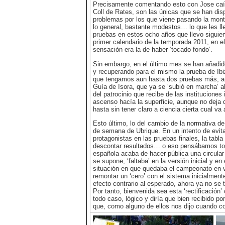
Precisamente comentando esto con Jose caía e
Coll de Rates, son las únicas que se han dis
problemas por los que viene pasando la mont
lo general, bastante modestos… lo que les ll
pruebas en estos ocho años que llevo siguien
primer calendario de la temporada 2011, en el
sensación era la de haber ‘tocado fondo’.
Sin embargo, en el último mes se han añadido
y recuperando para el mismo la prueba de Ibiz
que tengamos aun hasta dos pruebas más, amba
Guía de Isora, que ya se ‘subió en marcha’ a
del patrocinio que recibe de las instituciones
ascenso hacía la superficie, aunque no deja
hasta sin tener claro a ciencia cierta cual va
Esto último, lo del cambio de la normativa de
de semana de Ubrique. En un intento de evita
protagonistas en las pruebas finales, la tabla
descontar resultados… o eso pensábamos todo
española acaba de hacer pública una circular 
se supone, ‘faltaba’ en la versión inicial y e
situación en que quedaba el campeonato en v
remontar un ‘cero’ con el sistema inicialmen
efecto contrario al esperado, ahora ya no se
Por tanto, bienvenida sea esta ‘rectificación
todo caso, lógico y diría que bien recibido po
que, como alguno de ellos nos dijo cuando c