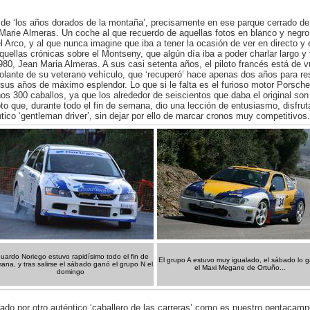
 de ‘los años dorados de la montaña’, precisamente en ese parque cerrado d
arie Almeras. Un coche al que recuerdo de aquellas fotos en blanco y negro 
el Arco, y al que nunca imagine que iba a tener la ocasión de ver en directo 
ellas crónicas sobre el Montseny, que algún día iba a poder charlar largo y t
0, Jean Maria Almeras. A sus casi setenta años, el piloto francés está de vu
volante de su veterano vehículo, que ‘recuperó’ hace apenas dos años para re
n sus años de máximo esplendor. Lo que si le falta es el furioso motor Porsche
nos 300 caballos, ya que los alrededor de seiscientos que daba el original s
 que, durante todo el fin de semana, dio una lección de entusiasmo, disfrut
ico ‘gentleman driver’, sin dejar por ello de marcar cronos muy competitivos.
uardo Noriego estuvo rapidísimo todo el fin de
El grupo A estuvo muy igualado, el sábado lo 
ana, y tras salirse el sábado ganó el grupo N el
el Maxi Megane de Ortuño...
domingo
iado por otro auténtico ‘caballero de las carreras’ como es nuestro pentaca