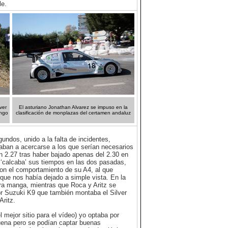
le.
ver
El asturiano Jonathan Alvarez se impuso en la
ingo
clasificación de monplazas del certamen andaluz
undos, unido a la falta de incidentes,
zaban a acercarse a los que serían necesarios
en 2.27 tras haber bajado apenas del 2.30 en
 ‘calcaba’ sus tiempos en las dos pasadas,
con el comportamiento de su A4, al que
que nos había dejado a simple vista. En la
mera manga, mientras que Roca y Aritz se
or Suzuki K9 que también montaba el Silver
Aritz.
l mejor sitio para el vídeo) yo optaba por
buena pero se podían captar buenas