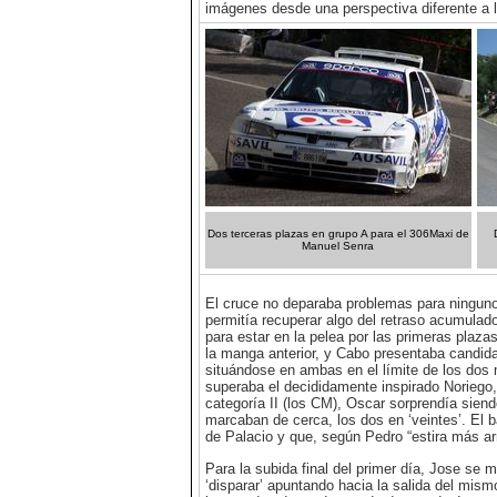
imágenes desde una perspectiva diferente a 
Dos terceras plazas en grupo A para el 306Maxi de
Manuel Senra
El cruce no deparaba problemas para ninguno d
permitía recuperar algo del retraso acumulad
para estar en la pelea por las primeras plaza
la manga anterior, y Cabo presentaba candid
situándose en ambas en el límite de los dos 
superaba el decididamente inspirado Noriego,
categoría II (los CM), Oscar sorprendía siend
marcaban de cerca, los dos en ‘veintes’. El
de Palacio y que, según Pedro “estira más arri
Para la subida final del primer día, Jose se m
‘disparar’ apuntando hacia la salida del mism