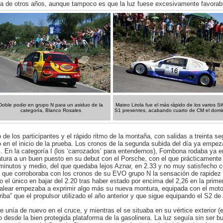
la de otros años, aunque tampoco es que la luz fuese excesivamente favorab
Doble podio en grupo N para un asiduo de la
Mateo Lirola fue el más rápido de los varios Sil
categoría, Blanco Rosales
S1 presentes, acabando cuarto de CM el dom
e los participantes y el rápido ritmo de la montaña, con salidas a treinta seg
o en el inicio de la prueba. Los cronos de la segunda subida del día ya empe
s. En la categoría I (los ‘carrozados’ para entendernos), Fombona rodaba ya 
atura a un buen puesto en su debut con el Porsche, con el que prácticamente
minutos y medio, del que quedaba lejos Aznar, en 2.33 y no muy satisfecho 
 que corroboraba con los cronos de su EVO grupo N la sensación de rapidez 
o el único en bajar del 2.20 tras haber estado por encima del 2,26 en la pri
 balear empezaba a exprimir algo más su nueva montura, equipada con el mot
ba” que el propulsor utilizado el año anterior y que sigue equipando el S2 de 
e unía de nuevo en el cruce, y mientras el se situaba en su vértice exterior (e
o desde la bien protegida plataforma de la gasolinera. La luz seguía sin ser 