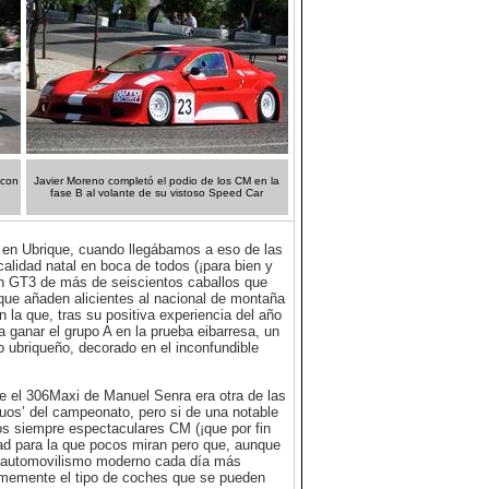
 con
Javier Moreno completó el podio de los CM en la
fase B al volante de su vistoso Speed Car
 en Ubrique, cuando llegábamos a eso de las
calidad natal en boca de todos (¡para bien y
Un GT3 de más de seiscientos caballos que
 que añaden alicientes al nacional de montaña
la que, tras su positiva experiencia del año
ra ganar el grupo A en la prueba eibarresa, un
 ubriqueño, decorado en el inconfundible
que el 306Maxi de Manuel Senra era otra de las
uos’ del campeonato, pero si de una notable
os siempre espectaculares CM (¡que por fin
ad para la que pocos miran pero que, aunque
 un automovilismo moderno cada día más
rmemente el tipo de coches que se pueden