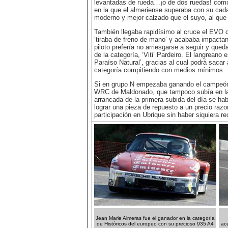
levantadas de rueda…¡o de dos ruedas! como e
en la que el almeriense superaba con su cad
moderno y mejor calzado que el suyo, al que 
También llegaba rapidísimo al cruce el EVO d
‘tiraba de freno de mano’ y acababa impactand
piloto prefería no arriesgarse a seguir y que
de la categoría, ‘Viti’ Pardeiro. El langrean
Paraíso Natural’, gracias al cual podrá sac
categoría compitiendo con medios mínimos.
Si en grupo N empezaba ganando el campeón 
WRC de Maldonado, que tampoco subía en la d
arrancada de la primera subida del día se había
lograr una pieza de repuesto a un precio raz
participación en Ubrique sin haber siquiera r
Jean Marie Almeras fue el ganador en la categoría
de Históricos del europeo con su precioso 935 A4
ace