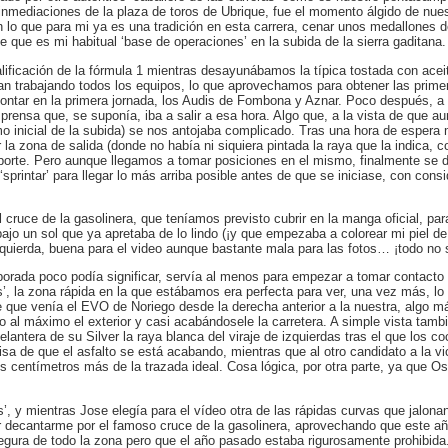
inmediaciones de la plaza de toros de Ubrique, fue el momento álgido de nues
lo que para mi ya es una tradición en esta carrera, cenar unos medallones d
e que es mi habitual ‘base de operaciones’ en la subida de la sierra gaditana.
ificación de la fórmula 1 mientras desayunábamos la típica tostada con ace
an trabajando todos los equipos, lo que aprovechamos para obtener las prime
montar en la primera jornada, los Audis de Fombona y Aznar. Poco después, a
prensa que, se suponía, iba a salir a esa hora. Algo que, a la vista de que aun
o inicial de la subida) se nos antojaba complicado. Tras una hora de espera m
 la zona de salida (donde no había ni siquiera pintada la raya que la indica,
nsporte. Pero aunque llegamos a tomar posiciones en el mismo, finalmente se d
rintar’ para llegar lo más arriba posible antes de que se iniciase, con consid
 cruce de la gasolinera, que teníamos previsto cubrir en la manga oficial, par
 bajo un sol que ya apretaba de lo lindo (¡y que empezaba a colorear mi piel 
quierda, buena para el video aunque bastante mala para las fotos… ¡todo no 
orada poco podía significar, servía al menos para empezar a tomar contacto 
, la zona rápida en la que estábamos era perfecta para ver, una vez más, lo 
te que venía el EVO de Noriego desde la derecha anterior a la nuestra, algo más
al máximo el exterior y casi acabándosele la carretera. A simple vista tambi
elantera de su Silver la raya blanca del viraje de izquierdas tras el que los c
a de que el asfalto se está acabando, mientras que al otro candidato a la victo
s centímetros más de la trazada ideal. Cosa lógica, por otra parte, ya que O
, y mientras Jose elegía para el vídeo otra de las rápidas curvas que jalonan l
decantarme por el famoso cruce de la gasolinera, aprovechando que este año
segura de todo la zona pero que el año pasado estaba rigurosamente prohibi