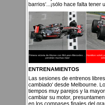
barrios'...¡sólo hace falta tene
Primera victoria de Alonso con McLaren-Mercedes ...
Hamilton volvió 
¡vendrán muchas más!
sól
ENTRENAMIENTOS
Las sesiones de entrenos libres
cambiado' desde Melbourne. Lo
tiempos muy parejos y la mayor 
cambiar su motor, presuntament
en los compases finales del gran