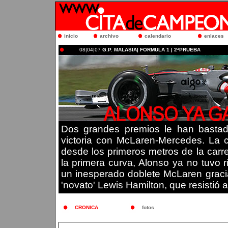
inicio
archivo
calendario
enlaces
08|04|07
G.P. MALASIA| FORMULA 1 | 2ªPRUEBA
Dos grandes premios le han basta
victoria con McLaren-Mercedes. La cl
desde los primeros metros de la carre
la primera curva, Alonso ya no tuvo 
un inesperado doblete McLaren graci
'novato' Lewis Hamilton, que resistió 
CRONICA
fotos