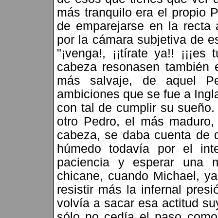
más tranquilo era el propio P
de emparejarse en la recta 
por la cámara subjetiva de e
"¡venga!, ¡¡tírate ya!! ¡¡¡es
cabeza resonasen también e
más salvaje, de aquel P
ambiciones que se fue a Ingla
con tal de cumplir su sueño
otro Pedro, el más maduro, 
cabeza, se daba cuenta de q
húmedo todavía por el int
paciencia y esperar una m
chicane, cuando Michael, ya
resistir más la infernal pres
volvía a sacar esa actitud su
sólo no cedía el paso como,