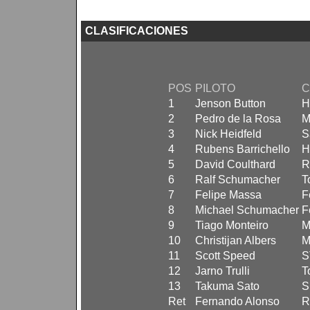
CLASIFICACIONES
POS
PILOTO
C
1
Jenson Button
H
2
Pedro de la Rosa
M
3
Nick Heidfeld
S
4
Rubens Barrichello
H
5
David Coulthard
R
6
Ralf Schumacher
T
7
Felipe Massa
F
8
Michael Schumacher
F
9
Tiago Monteiro
M
10
Christijan Albers
M
11
Scott Speed
S
12
Jarno Trulli
T
13
Takuma Sato
S
Ret
Fernando Alonso
R