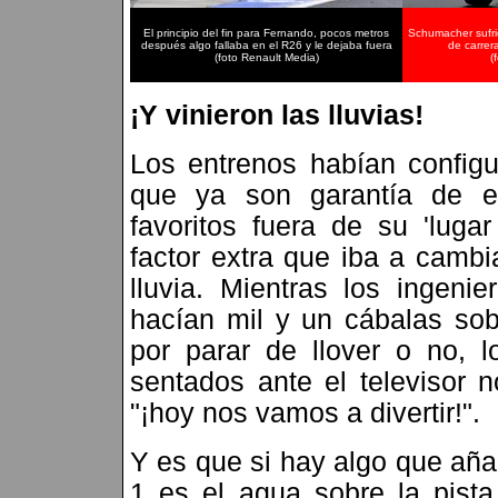
El principio del fin para Fernando, pocos metros
Schumacher sufrió
después algo fallaba en el R26 y le dejaba fuera
de carrer
(foto Renault Media)
(
¡Y vinieron las lluvias!
Los entrenos habían configu
que ya son garantía de e
favoritos fuera de su 'luga
factor extra que iba a cambia
lluvia. Mientras los ingeni
hacían mil y un cábalas so
por parar de llover o no,
sentados ante el televisor
"¡hoy nos vamos a divertir!".
Y es que si hay algo que añ
1 es el agua sobre la pist