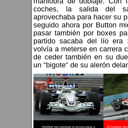
maniobra de doblaje. Con l
coches, la salida del sa
aprovechaba para hacer su pr
seguido ahora por Button mie
pasar también por boxes pa
partido sacaba del lío er
volvía a meterse en carrera 
de ceder también en su duel
un "bigote" de su alerón delan
Heidfeld tras arrebatar la tercera plaza a
¡Si hubiese mon