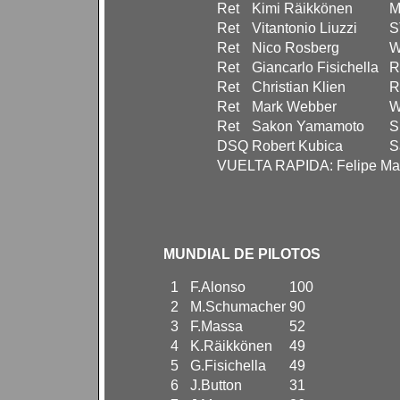
Ret
Kimi Räikkönen
M
Ret
Vitantonio Liuzzi
S
Ret
Nico Rosberg
W
Ret
Giancarlo Fisichella
R
Ret
Christian Klien
R
Ret
Mark Webber
W
Ret
Sakon Yamamoto
S
DSQ
Robert Kubica
S
VUELTA RAPIDA: Felipe Ma
MUNDIAL DE PILOTOS
1
F.Alonso
100
2
M.Schumacher
90
3
F.Massa
52
4
K.Räikkönen
49
5
G.Fisichella
49
6
J.Button
31