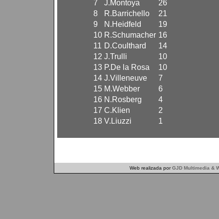
7
J.Montoya
26
8
R.Barrichello
21
9
N.Heidfeld
19
10
R.Schumacher
16
11
D.Coulthard
14
12
J.Trulli
10
13
P.De la Rosa
10
14
J.Villeneuve
7
15
M.Webber
6
16
N.Rosberg
4
17
C.Klien
2
18
V.Liuzzi
1
Web realizada por
GJD Multimedia & W