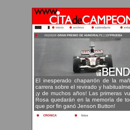
inicio
archivo
calendario
enl
06|08|06
GRAN PREMIO DE HUNGRIA| F1 | 13ªPRUEBA
El inesperado chaparrón de la mañ
carrera sobre el revirado y habitualme
¡y de muchos años! Las primeras vu
Rosa quedarán en la memoría de todo
que por fin ganó Jenson Button!
CRONICA
fotos