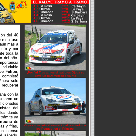
ión del 40
e resultase
ó aún más a
ecto y por
nte toda la
or del año.
mportancia
indudable
pe Felipe
,
¡Por fin! Tras tantos sinsabores Ojeda se
, completó
llevó un muy merecido triunfo
Ahora sólo
 recuperar
ana con la
untaron un
ficionados
nistas del
ales dando
trámite ya
ombona
de
Vinyes completó el sensacional resultado de
s y frias,
los Peugeot en el Príncipe
un intenso
el sábado.