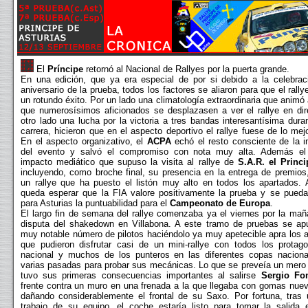
El
Príncipe
retornó al Nacional de Rallyes por la puerta grande.
En una edición, que ya era especial de por si debido a la celebrac
aniversario de la prueba, todos los factores se aliaron para que el rally
un rotundo éxito. Por un lado una climatología extraordinaria que anim
que numerosísimos aficionados se desplazasen a ver el rallye en dir
otro lado una lucha por la victoria a tres bandas interesantísima dura
carrera, hicieron que en el aspecto deportivo el rallye fuese de lo mej
En el aspecto organizativo, el
ACPA
echó el resto consciente de la i
del evento y salvó el compromiso con nota muy alta. Además el 
impacto mediático que supuso la visita al rallye de
S.A.R. el Princi
incluyendo, como broche final, su presencia en la entrega de premios
un rallye que ha puesto el listón muy alto en todos los apartados. 
queda esperar que la FIA valore positivamente la prueba y se pueda
para Asturias la puntuabilidad para el
Campeonato de Europa
.
El largo fin de semana del rallye comenzaba ya el viernes por la mañ
disputa del shakedown en Villabona. A este tramo de pruebas se ap
muy notable número de pilotos haciéndolo ya muy apetecible apra los a
que pudieron disfrutar casi de un mini-rallye con todos los protago
nacional y muchos de los punteros en las diferentes copas nacion
varias pasadas para probar sus mecánicas. Lo que se preveía un mero 
tuvo sus primeras consecuencias importantes al salirse
Sergio F
frente contra un muro en una frenada a la que llegaba con gomas nueva
dañando considerablemente el frontal de su Saxo. Por fortuna, tras 
trabajo de su equipo, el coche estaría listo para tomar la salida 