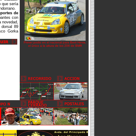
 que sería
andorrano.
eportes de
ipantes con
la novedad,
 dorsal 89
asco Gorka
Primer podio en el nacional para Berti Hevia,
el único a la altura de los 206 de BMR