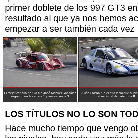
primer doblete de los 997 GT3 en
resultado al que ya nos hemos a
empezar a ser también cada vez m
El mejor canario en CM fue José Manuel González
Julián Falcón fue el otro local que subió
segundo en la carrera 1 y tercero en la 3
del nacional de categoría II
LOS TÍTULOS NO LO SON TO
Hace mucho tiempo que vengo ob