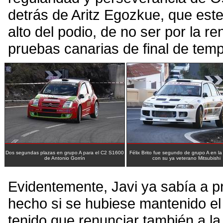
detrás de Aritz Egozkue, que est
alto del podio, de no ser por la r
pruebas canarias de final de tem
Dos segundas plazas en grupo A para el C2 S1600
Félix Brito fue segundo de grupo A en la
de Antonio Gorrín
con su ya veterano Mitsubishi
Evidentemente, Javi ya sabía a pri
hecho si se hubiese mantenido el 
tenido que renunciar también a la