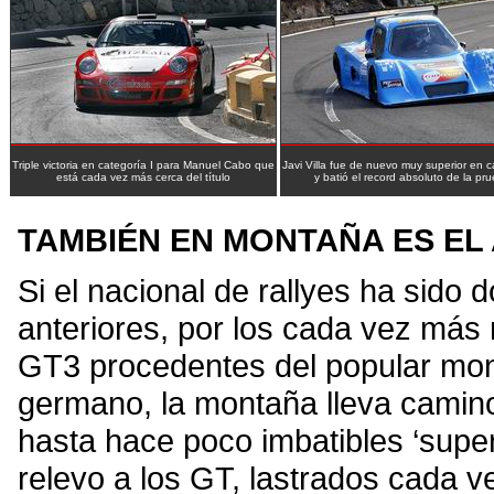
Triple victoria en categoría I para Manuel Cabo que
Javi Villa fue de nuevo muy superior en c
está cada vez más cerca del título
y batió el record absoluto de la pr
TAMBIÉN EN MONTAÑA ES E
Si el nacional de rallyes ha sido
anteriores, por los cada vez má
GT3 procedentes del popular mono
germano, la montaña lleva camino
hasta hace poco imbatibles ‘super
relevo a los GT, lastrados cada v