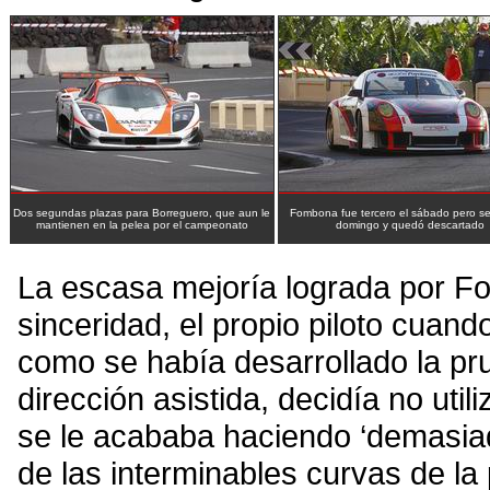
Dos segundas plazas para Borreguero, que aun le
Fombona fue tercero el sábado pero se 
mantienen en la pelea por el campeonato
domingo y quedó descartado
La escasa mejoría lograda por Fo
sinceridad, el propio piloto cuan
como se había desarrollado la pr
dirección asistida, decidía no utili
se le acababa haciendo ‘demasia
de las interminables curvas de la p