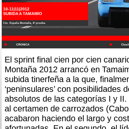
10-11|11|2012
SUBIDA A TAMAIMO
Cto. España Montaña, 6ª prueba
CRONICA
Clasi
El sprint final cien por cien can
Montaña 2012 arrancó en Tamaimo 
subida tinerfeña a la que, finalme
‘peninsulares’ con posibilidades de
absolutos de las categorías I y II
al certamen de carrozados (Cabo
acabaron haciendo el largo y cos
afortunadas. En el segundo, el líd