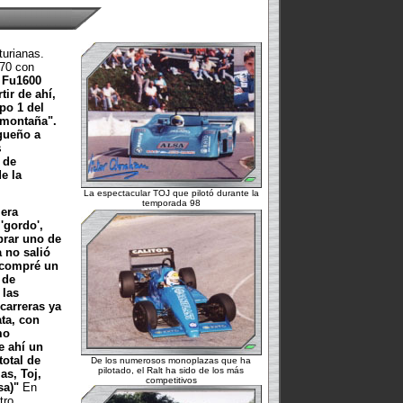
turianas.
 70 con
n Fu1600
tir de ahí,
po 1 del
 montaña".
gueño a
s
 de
e la
La espectacular TOJ que pilotó durante la
temporada 98
 era
'gordo',
rar uno de
 no salió
 compré un
 de
 las
carreras ya
ta, con
mo
e ahí un
total de
De los numerosos monoplazas que ha
pilotado, el Ralt ha sido de los más
as, Toj,
competitivos
sa)"
En
tro