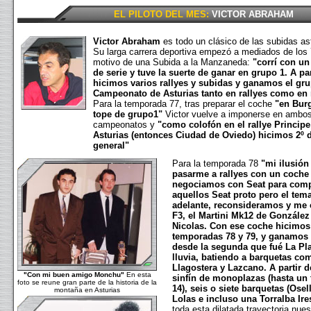
EL PILOTO DEL MES:
VICTOR ABRAHAM
Victor Abraham
es todo un clásico de las subidas as
Su larga carrera deportiva empezó a mediados de los
motivo de una Subida a la Manzaneda:
"corrí con u
de serie y tuve la suerte de ganar en grupo 1. A par
hicimos varios rallyes y subidas y ganamos el gru
Campeonato de Asturias tanto en rallyes como en
Para la temporada 77, tras preparar el coche
"en Bur
tope de grupo1"
Victor vuelve a imponerse en ambo
campeonatos y
"como colofón en el rallye Principe
Asturias (entonces Ciudad de Oviedo) hicimos 2º d
general"
Para la temporada 78
"mi ilusión
pasarme a rallyes con un coche 
negociamos con Seat para comp
aquellos Seat proto pero el tema
adelante, reconsideramos y me
F3, el Martini Mk12 de González
Nicolas. Con ese coche hicimos
temporadas 78 y 79, y ganamos 
desde la segunda que fué La Pla
lluvia, batiendo a barquetas co
Llagostera y Lazcano. A partir d
"Con mi buen amigo Monchu"
En esta
sinfín de monoplazas (hasta un 
foto se reune gran parte de la historia de la
14), seis o siete barquetas (Osell
montaña en Asturias
Lolas e incluso una Torralba Ire
toda esta dilatada trayectoria nues