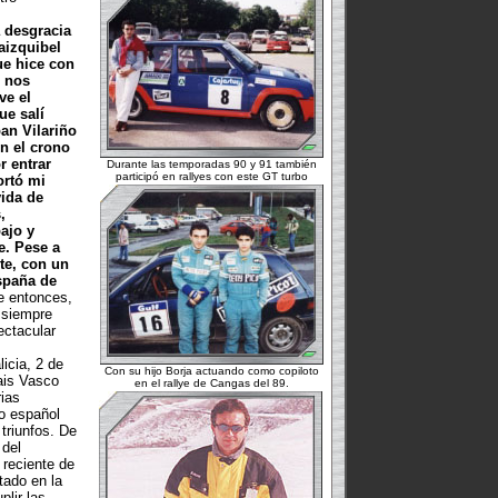
a desgracia
aizquibel
ue hice con
e nos
ve el
ue salí
ban Vilariño
n el crono
r entrar
Durante las temporadas 90 y 91 también
participó en rallyes con este GT turbo
ortó mi
vida de
,
ajo y
e. Pese a
te, con un
spaña de
 entonces,
 siempre
ctacular
icia, 2 de
Con su hijo Borja actuando como copiloto
ais Vasco
en el rallye de Cangas del 89.
ias
to español
triunfos. De
 del
reciente de
tado en la
plir las