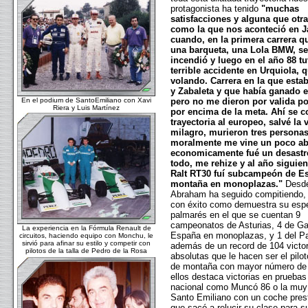
protagonista ha tenido
"muchas
satisfacciones y alguna que otr
como la que nos aconteció en J
cuando, en la primera carrera q
una barqueta, una Lola BMW, s
incendió y luego en el año 88 tu
terrible accidente en Urquiola, q
volando. Carrera en la que esta
y Zabaleta y que había ganado e
En el podium de SantoEmiliano con Xavi
pero no me dieron por valida po
Riera y Luis Martínez
por encima de la meta. Ahí se c
trayectoria al europeo, salvé la 
milagro, murieron tres personas
moralmente me vine un poco ab
economicamente fué un desastr
todo, me rehize y al año siguien
Ralt RT30 fuí subcampeón de E
montaña en monoplazas."
Desde
Abraham ha seguido compitiendo,
con éxito como demuestra su espe
palmarés en el que se cuentan 9
campeonatos de Asturias, 4 de Gal
La experiencia en la Fórmula Renault de
España en monoplazas, y 1 del P
circuitos, haciendo equipo con Monchu, le
sirvió para afinar su estilo y competir con
además de un record de 104 victor
pilotos de la talla de Pedro de la Rosa
absolutas que le hacen ser el pilo
de montaña con mayor número de 
ellos destaca victorias en pruebas
nacional como Muncó 86 o la muy 
Santo Emiliano con un coche pres
que sacó a relucir su clase para su